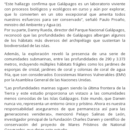
“Este hallazgo confirma que Galápagos es un laboratorio viviente
con procesos biológicos y ecológicos en curso y aún por explorar,
que lo convierten en un sitio excepcional que amerita todos
nuestros esfuerzos para ser conservado”, señaló Paulo Proaño,
ministro del Ambiente y Agua (e).
Por su parte, Danny Rueda, director del Parque Nacional Galápagos,
reconoció que las profundidades de Galápagos albergan algunos
de los hábitats más diversos del archipiélago que sustentan la
biodiversidad de las islas.
Además, la exploración reveló la presencia de una serie de
comunidades submarinas, entre las profundidades de 290 y 3.373
metros, incluyendo múltiples hábitats frágiles como los jardines de
esponjas de cristal, jardines de coral y colonias de coral de agua
fría, que son considerados Ecosistemas Marinos Vulnerables (EMV)
por la Asamblea General de las Naciones Unidas.
“Las profundidades marinas siguen siendo la última frontera de la
Tierra y este estudio proporciona un vistazo a las comunidades
menos conocidas de las Islas Galápagos. Este mundo, que Darwin
nunca vio, representa un entorno único y prístino. Ahora es nuestra
responsabilidad asegurarnos de que permanezca así para las
generaciones venideras», mencionó Pelayo Salinas de León,
investigador principal de la Fundación Charles Darwin y científico de
conservación del proyecto de Mares Prístinos de National
Geographic, que dirige este estudio.