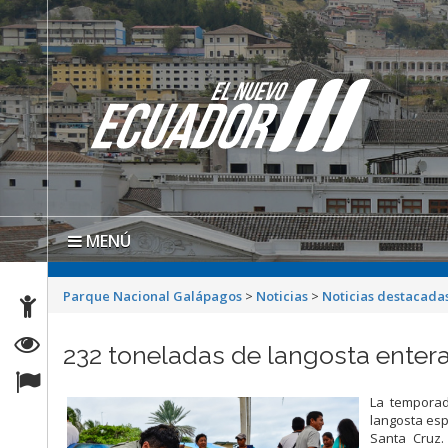
MENÚ
Parque Nacional Galápagos
>
Noticias
>
Noticias destacada
232 toneladas de langosta enter
La temporad
langosta esp
Santa Cruz.