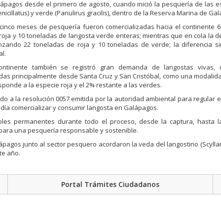
ápagos desde el primero de agosto, cuando inició la pesquería de las e
nicillatus) y verde (Panulirus gracilis), dentro de la Reserva Marina de Ga
 cinco meses de pesquería fueron comercializadas hacia el continente 
roja y 10 toneladas de langosta verde enteras; mientras que en cola la
nzando 22 toneladas de roja y 10 toneladas de verde; la diferencia si
l.
ontinente también se registró gran demanda de langostas vivas, 
adas principalmente desde Santa Cruz y San Cristóbal, como una modali
ponde a la especie roja y el 2% restante a las verdes.
rdo a la resolución 0057 emitida por la autoridad ambiental para regular 
odía comercializar y consumir langosta en Galápagos.
les permanentes durante todo el proceso, desde la captura, hasta la
a para una pesquería responsable y sostenible.
agos junto al sector pesquero acordaron la veda del langostino (Scyllari
te año.
Portal Trámites Ciudadanos