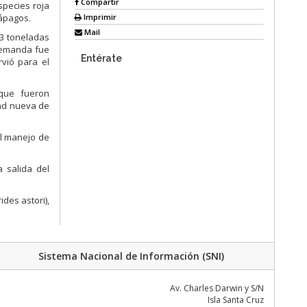
Compartir
species roja
Imprimir
lápagos.
Mail
63 toneladas
 demanda fue
Entérate
rvió para el
que fueron
dad nueva de
el manejo de
 salida del
des astori),
Sistema Nacional de Información (SNI)
Av. Charles Darwin y S/N
Isla Santa Cruz