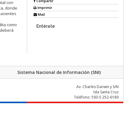
Compartir
tal con
Imprimir
ica, donde
pacientes
Mail
edita como
Entérate
n deberá
Sistema Nacional de Información (SNI)
Av. Charles Darwin y S/N
Isla Santa Cruz
Teléfono: 593-5 252-6189