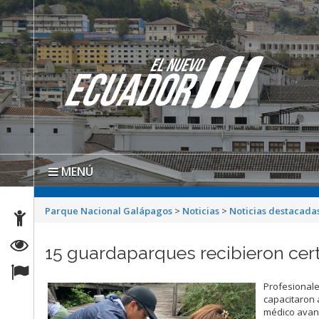
MENÚ
Parque Nacional Galápagos
>
Noticias
>
Noticias destacada
15 guardaparques recibieron cer
Profesionale
capacitaron 
médico avan