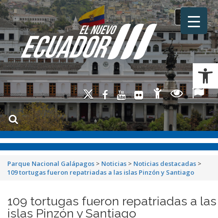
Toggle na
Ab
Parque Nacional Galápagos
>
Noticias
>
Noticias destacadas
>
109 tortugas fueron repatriadas a las islas Pinzón y Santiago
109 tortugas fueron repatriadas a las
islas Pinzón y Santiago