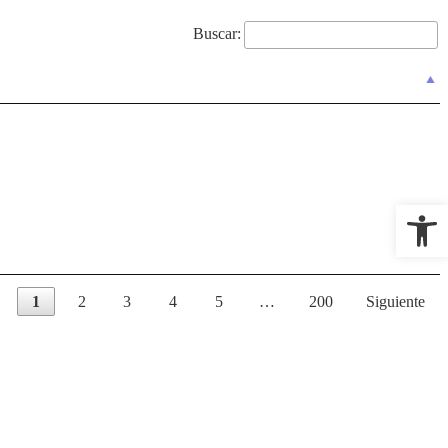
Buscar:
Abr
1
2
3
4
5
…
200
Siguiente